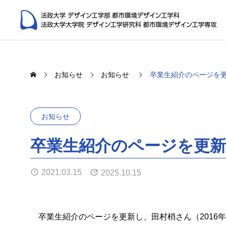
お知らせ
お知らせ
卒業生紹介のページを
お知らせ
卒業生紹介のページを更
都市プ
Laboratories
Urban Planni
2021.03.15
2025.10.15
都市環境デザイン工学科の研究室
福井 恒明 教授
今井 龍
（Tsuneaki FUKUI）
景観研究室
卒業生紹介のページを更新し、田村梢さん（2016年
社会空間情