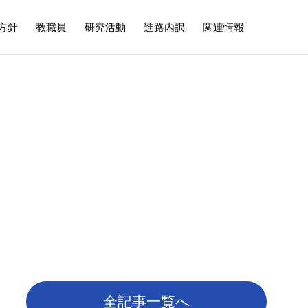
方針
教職員
研究活動
進路内訳
関連情報
施設デザイン系
on
Facility Design Division
酒井 久和 教授
HARADA）
（Hisakazu SAKAI）
コンクリート材料研究室
全記事一覧へ
鋼構造研究室