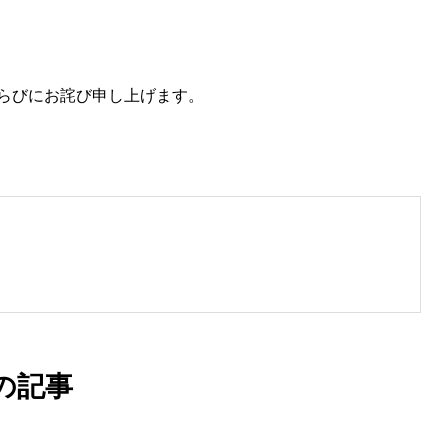
水文気象環境研究室
らびにお詫び申し上げます。
の記事