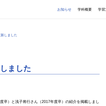
お知らせ
学科概要
学習
更新しました
新しました
ランニング系
環境システム系
ng Division
Environmental Systems Divisi
一 教授
原田 大輔 准教授
（Ryuichi IMAI）
（Daisuke 
河川・流域環境研究室
度卒）と浅子将行さん（2017年度卒）の紹介を掲載しまし
報研究室
地震防災研究室