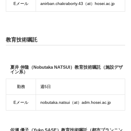
Eメール
anirban.chakraborty.43（at）hosei.ac.jp
教育技術嘱託
夏井 伸隆（Nobutaka NATSUI）教育技術嘱託（施設デザ
イン系）
勤務
週5日
Eメール
nobutaka.natsui（at）adm.hosei.ac.jp
佐瀬 優子（Yuko SASE）教育技術嘱託（都市プランニン