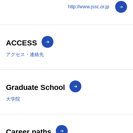
http://www.jssc.or.jp
ACCESS
アクセス・連絡先
Graduate School
大学院
Career paths