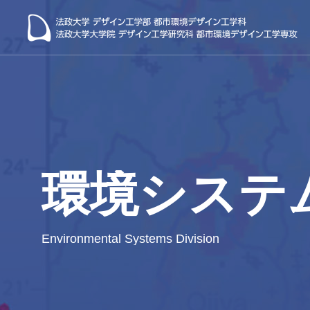
環境システ
都市プ
Laboratories
Urban Planni
Environmental Systems Division
都市環境デザイン工学科の研究室
高見 公雄 教授
福井 恒
（Kimio TAKAMI）
都市デザイ
景観研究室