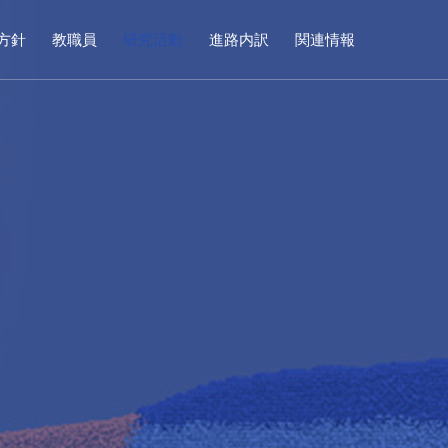
方針
教職員
研究活動
進路内訳
関連情報
施設デザイン系
on
Facility Design Division
原田 大輔 准教授
）
（Daisuke HARADA）
コンクリート材料研究室
鋼構造研究室