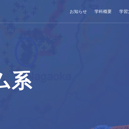
お知らせ
学科概要
学習
ム系
ランニング系
環境システム系
ng Division
Environmental Systems Divisi
明 教授
今井 龍一 教授
（Tsuneaki FUKUI）
（Ryuichi IMAI
ン研究室
河川・流域環境研究室
地震防災研究室