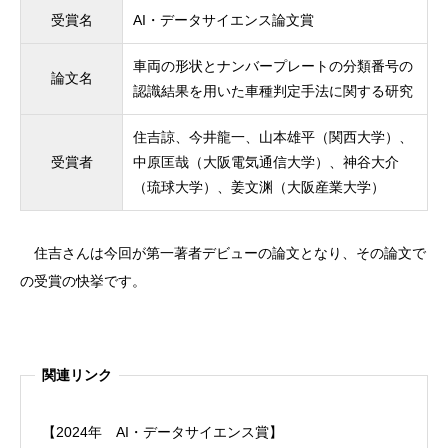
受賞名
AI・データサイエンス論文賞
車両の形状とナンバープレートの分類番号の
論文名
認識結果を用いた車種判定手法に関する研究
住吉諒、今井龍一、山本雄平（関西大学）、
受賞者
中原匡哉（大阪電気通信大学）、神谷大介
（琉球大学）、姜文渊（大阪産業大学）
住吉さんは今回が第一著者デビューの論文となり、その論文で
の受賞の快挙です。
関連リンク
【2024年 AI・データサイエンス賞】