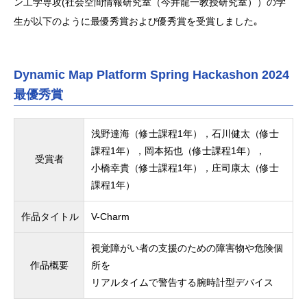
ン工学専攻(社会空間情報研究室（今井龍一教授研究室））の学
生が以下のように最優秀賞および優秀賞を受賞しました｡
Dynamic Map Platform Spring Hackashon 2024
最優秀賞
浅野達海（修士課程1年），石川健太（修士
課程1年），岡本拓也（修士課程1年），
受賞者
小橋幸貴（修士課程1年），庄司康太（修士
課程1年）
作品タイトル
V-Charm
視覚障がい者の支援のための障害物や危険個
作品概要
所を
リアルタイムで警告する腕時計型デバイス