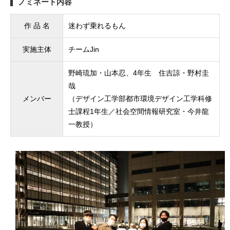
ノミネート内容
作 品 名
迷わず乗れるもん
実施主体
チームJin
野崎琉加・山本忍、4年生 住吉諒・野村圭
哉
メンバー
（デザイン工学部都市環境デザイン工学科修
士課程1年生／社会空間情報研究室・今井龍
一教授）