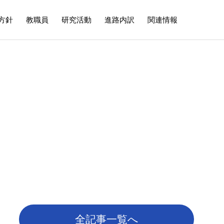
方針
教職員
研究活動
進路内訳
関連情報
施設デザイン系
on
Facility Design Division
酒井 久和 教授
HARADA）
（Hisakazu SAKAI）
コンクリート材料研究室
全記事一覧へ
鋼構造研究室