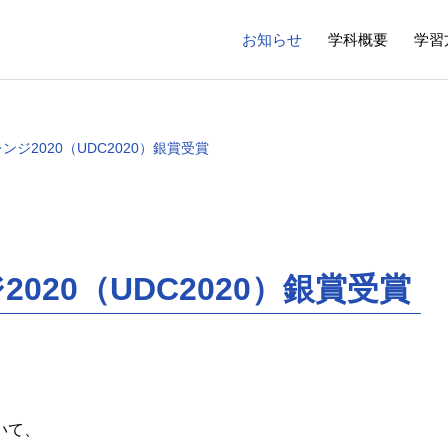
お知らせ
学科概要
学習
ジ2020（UDC2020）銀賞受賞
20（UDC2020）銀賞受賞
ランニング系
環境システム系
ng Division
Environmental Systems Divisi
一 教授
原田 大輔 准教授
（Ryuichi IMAI）
（Daisuke 
河川・流域環境研究室
いて、
報研究室
地震防災研究室