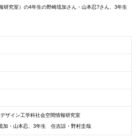
報研究室）の4年生の野崎琉加さん・山本忍?さん、3年生
水文気象環境研究室
境デザイン工学科社会空間情報研究室
山本忍、3年生 住吉諒・野村圭哉