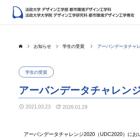
お知らせ
学生の受賞
アーバンデータチャレン
学生の受賞
アーバンデータチャレンジ20
都市プ
Laboratories
Urban Planni
2021.03.23
2026.01.29
都市環境デザイン工学科の研究室
福井 恒明 教授
今井 龍
（Tsuneaki FUKUI）
景観研究室
アーバンデータチャレンジ2020（UDC2020）にお
社会空間情